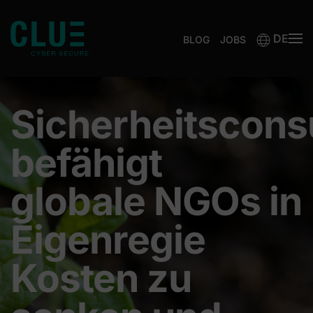
DE
Zum Hauptinhalt springen
BLOG
JOBS
Sicherheitscons
befähigt
globale NGOs in
Eigenregie
Kosten zu