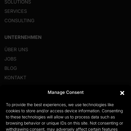
SOLUTIONS
SERVICES
CONSULTING
UNTERNEHMEN
ÜBER UNS
JOBS
BLOG
KONTAKT
Manage Consent
RESSOURCEN
To provide the best experiences, we use technologies like
IMPRESSUM
cookies to store and/or access device information. Consenting
PRIVACY POLICY
to these technologies will allow us to process data such as
browsing behavior or unique IDs on this site. Not consenting or
COOKIE POLICY
withdrawing consent, may adversely affect certain features