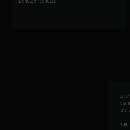
Benutzer schützt.
«Die
deut
und 
T.B.